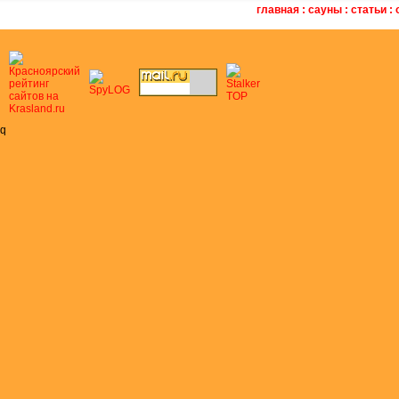
главная
:
сауны
:
статьи
:
q