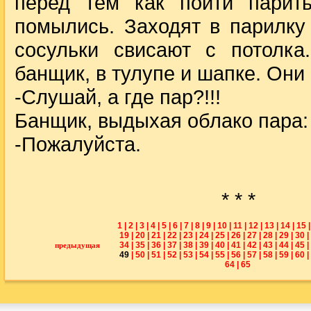
перед тем как пойти парит
помылись. Заходят в парилку
сосульки свисают с потолка
банщик, в тулупе и шапке. Они 
-Слушай, а где пар?!!!
Банщик, выдыхая облако пара:
-Пожалуйста.
* * *
1
|
2
|
3
|
4
|
5
|
6
|
7
|
8
|
9
|
10
|
11
|
12
|
13
|
14
|
15
|
19
|
20
|
21
|
22
|
23
|
24
|
25
|
26
|
27
|
28
|
29
|
30
|
34
|
35
|
36
|
37
|
38
|
39
|
40
|
41
|
42
|
43
|
44
|
45
|
предыдущая
49
|
50
|
51
|
52
|
53
|
54
|
55
|
56
|
57
|
58
|
59
|
60
|
64
|
65