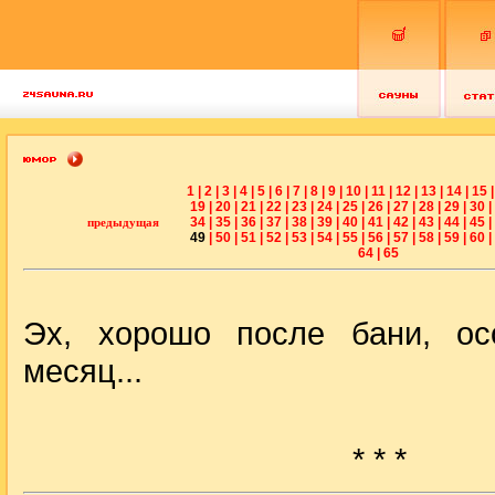
1
|
2
|
3
|
4
|
5
|
6
|
7
|
8
|
9
|
10
|
11
|
12
|
13
|
14
|
15
|
19
|
20
|
21
|
22
|
23
|
24
|
25
|
26
|
27
|
28
|
29
|
30
|
34
|
35
|
36
|
37
|
38
|
39
|
40
|
41
|
42
|
43
|
44
|
45
|
предыдущая
49
|
50
|
51
|
52
|
53
|
54
|
55
|
56
|
57
|
58
|
59
|
60
|
64
|
65
Эх, хорошо после бани, ос
месяц...
* * *