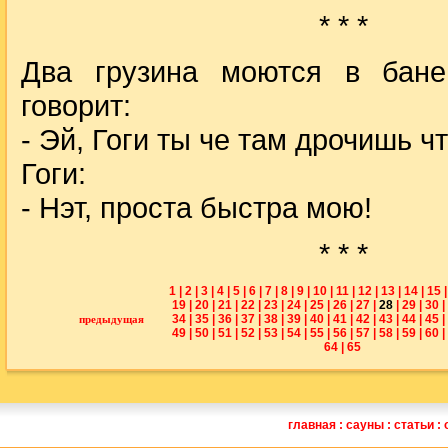
* * *
Два грузина моются в бане
говорит:
- Эй, Гоги ты че там дрочишь ч
Гоги:
- Нэт, проста быстра мою!
* * *
1
|
2
|
3
|
4
|
5
|
6
|
7
|
8
|
9
|
10
|
11
|
12
|
13
|
14
|
15
|
19
|
20
|
21
|
22
|
23
|
24
|
25
|
26
|
27
|
28
|
29
|
30
|
34
|
35
|
36
|
37
|
38
|
39
|
40
|
41
|
42
|
43
|
44
|
45
|
предыдущая
49
|
50
|
51
|
52
|
53
|
54
|
55
|
56
|
57
|
58
|
59
|
60
|
64
|
65
главная
:
сауны
:
статьи
: