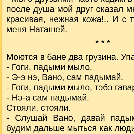
после душа мой друг сказал мн
красивая, нежная кожа!.. И с 
меня Наташей.
* * *
Моются в бане два грузина. Уп
- Гоги, падыми мыло.
- Э-э нэ, Вано, сам падымай.
- Гоги, падыми мыло, тэбэ гава
- Нэ-а сам падымай.
Стояли, стояли.
- Слушай Вано, давай пады
будим дальше мыться как люди