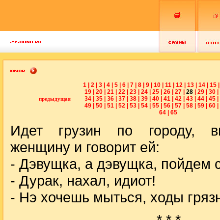
1
|
2
|
3
|
4
|
5
|
6
|
7
|
8
|
9
|
10
|
11
|
12
|
13
|
14
|
15
|
19
|
20
|
21
|
22
|
23
|
24
|
25
|
26
|
27
|
28
|
29
|
30
|
34
|
35
|
36
|
37
|
38
|
39
|
40
|
41
|
42
|
43
|
44
|
45
|
предыдущая
49
|
50
|
51
|
52
|
53
|
54
|
55
|
56
|
57
|
58
|
59
|
60
|
64
|
65
Идет грузин по городу, в
женщину и говорит ей:
- Дэвущка, а дэвущка, пойдем 
- Дурак, нахал, идиот!
- Нэ хочешь мыться, ходы гряз
* * *