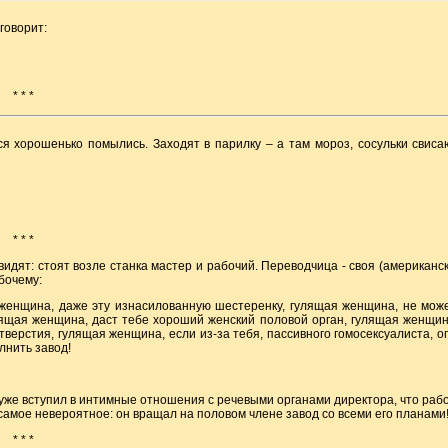
говорит:
* * *
ся хорошенько помылись. Заходят в парилку – а там мороз, сосульки свиса
* * *
идят: стоят возле станка мастер и рабочий. Переводчица - своя (американск
бочему:
я женщина, даже эту изнасилованную шестеренку, гулящая женщина, не мож
лящая женщина, даст тебе хороший женский половой орган, гулящая женщин
верстия, гулящая женщина, если из-за тебя, пассивного гомосексуалиста, о
лнить завод!
 уже вступил в интимные отношения с речевыми органами директора, что раб
самое невероятное: он вращал на половом члене завод со всеми его планами
* * *