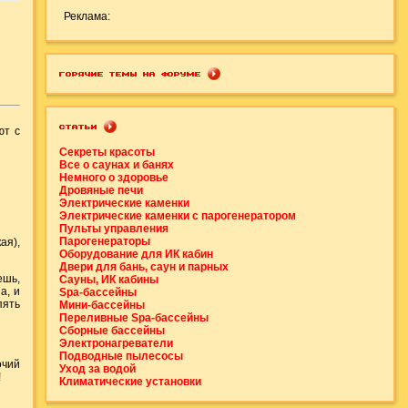
Реклама:
ют с
Секреты красоты
Все о саунах и банях
Немного о здоровье
Дровяные печи
Электрические каменки
Электрические каменки с парогенератором
Пульты управления
Парогенераторы
ая),
Оборудование для ИК кабин
Двери для бань, саун и парных
ешь,
Сауны, ИК кабины
а, и
Spa-бассейны
пять
Мини-бассейны
Переливные Spa-бассейны
Сборные бассейны
Электронагреватели
Подводные пылесосы
очий
Уход за водой
!
Климатические установки