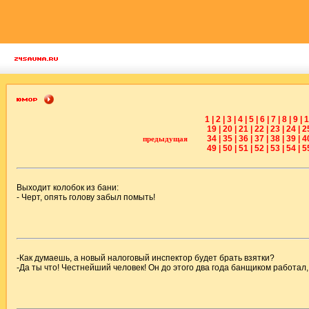
1
|
2
|
3
|
4
|
5
|
6
|
7
|
8
|
9
|
1
19
|
20
|
21
|
22
|
23
|
24
|
2
34
|
35
|
36
|
37
|
38
|
39
|
4
предыдущая
49
|
50
|
51
|
52
|
53
|
54
|
5
Выходит колобок из бани:
- Черт, опять голову забыл помыть!
-Как думаешь, а новый налоговый инспектор будет брать взятки?
-Да ты что! Честнейший человек! Он до этого два года банщиком работал,