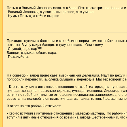
Петька и Василий Иванович моются в бане. Петька смотрит на Чапаева и 
-Василий Иванович, а у вас пятки грязнее, чем у меня
-Ну дык Петька, я тебя и старше.
Приходят мужики в баню, ни и как обычно перед тем как пойти парить
потолка. В углу сидит банщик, в тулупе и шапке. Они к нему:
-Слушай, а где пар?!!!
Банщик, выдыхая облако пара:
-Пожалуйста.
На советский завод приезжает американская делегация. Идут по цеху и в
попросили перевести.Та, слегка смущаясь, переводит: Мастер говорит ра
- Кто-то вступил в интимные отношения с твоей матерью, ты, гуляща
гулящая женщина, правильно сделать, гулящая женщина. Директор, гу
вступит с тобой в интимные отношения посредством заднепроходного от
сорвется на половой член план, гулящая женщина, который должен выпо
В ответ на это рабочий отвечает:
- Кто-то вступил в интимные отношения с матерью мастера, что рабочий
вступил в интимные отношения со всеми на заводе шестеренками и, что 