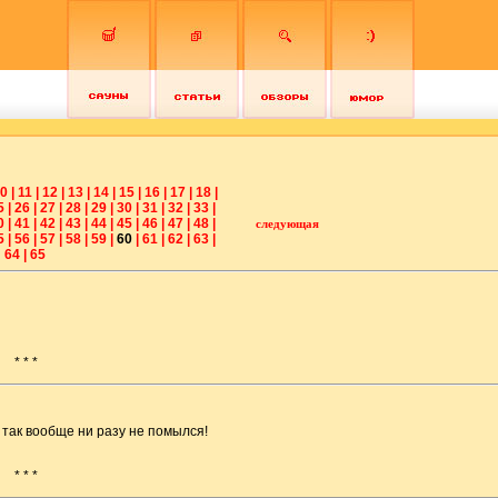
0
|
11
|
12
|
13
|
14
|
15
|
16
|
17
|
18
|
5
|
26
|
27
|
28
|
29
|
30
|
31
|
32
|
33
|
0
|
41
|
42
|
43
|
44
|
45
|
46
|
47
|
48
|
следующая
5
|
56
|
57
|
58
|
59
|
60
|
61
|
62
|
63
|
64
|
65
* * *
 так вообще ни разу не помылся!
* * *