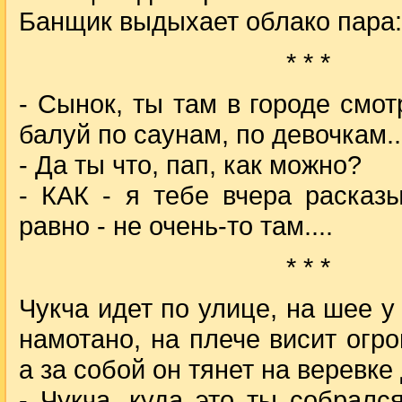
Банщик выдыхает облако пара:
* * *
- Сынок, ты там в городе смот
балуй по саунам, по девочкам..
- Да ты что, пап, как можно?
- КАК - я тебе вчера расказ
равно - не очень-то там....
* * *
Чукча идет по улице, на шее у
намотано, на плече висит огро
а за собой он тянет на веревке 
- Чукча, куда это ты собралс