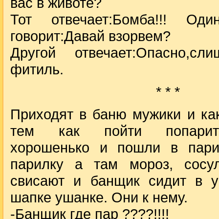
вас в животе?
Тот отвечает:Бомба!!! О
говорит:Давай взорвем?
Другой отвечает:Опасно,сл
фитиль.
* * *
Приходят в баню мужики и ка
тем как пойти попарит
хорошенько и пошли в пари
парилку а там мороз, сосу
свисают и банщик сидит в у
шапке ушанке. Они к нему.
-Банщик где пар ????!!!!