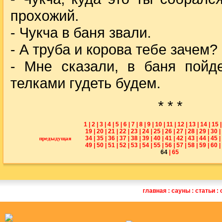
прохожий.
- Чукча в баня звали.
- А труба и корова тебе зачем?
- Мне сказали, в баня пойд
телками гудеть будем.
* * *
1
|
2
|
3
|
4
|
5
|
6
|
7
|
8
|
9
|
10
|
11
|
12
|
13
|
14
|
15
|
19
|
20
|
21
|
22
|
23
|
24
|
25
|
26
|
27
|
28
|
29
|
30
|
34
|
35
|
36
|
37
|
38
|
39
|
40
|
41
|
42
|
43
|
44
|
45
|
предыдущая
49
|
50
|
51
|
52
|
53
|
54
|
55
|
56
|
57
|
58
|
59
|
60
|
64
|
65
главная
:
сауны
:
статьи
: