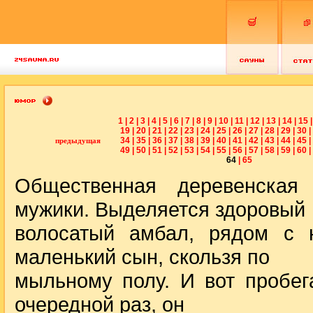
1
|
2
|
3
|
4
|
5
|
6
|
7
|
8
|
9
|
10
|
11
|
12
|
13
|
14
|
15
|
19
|
20
|
21
|
22
|
23
|
24
|
25
|
26
|
27
|
28
|
29
|
30
|
34
|
35
|
36
|
37
|
38
|
39
|
40
|
41
|
42
|
43
|
44
|
45
|
предыдущая
49
|
50
|
51
|
52
|
53
|
54
|
55
|
56
|
57
|
58
|
59
|
60
|
64
|
65
Общественная деревенская
мужики. Выделяется здоровый
волосатый амбал, рядом с 
маленький сын, скользя по
мыльному полу. И вот пробег
очередной раз, он