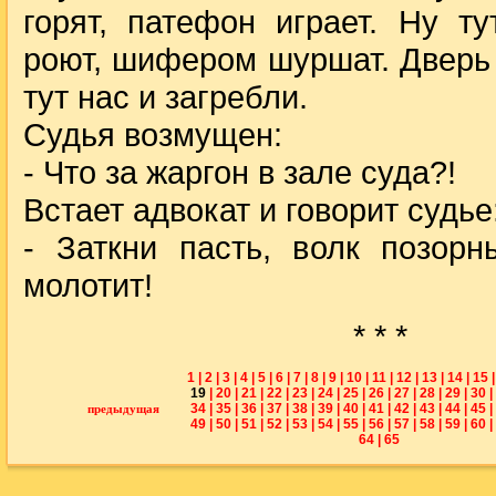
горят, патефон играет. Ну т
роют, шифером шуршат. Дверь 
тут нас и загребли.
Судья возмущен:
- Что за жаргон в зале суда?!
Встает адвокат и говорит судье
- Заткни пасть, волк позорн
молотит!
* * *
1
|
2
|
3
|
4
|
5
|
6
|
7
|
8
|
9
|
10
|
11
|
12
|
13
|
14
|
15
|
19
|
20
|
21
|
22
|
23
|
24
|
25
|
26
|
27
|
28
|
29
|
30
|
34
|
35
|
36
|
37
|
38
|
39
|
40
|
41
|
42
|
43
|
44
|
45
|
предыдущая
49
|
50
|
51
|
52
|
53
|
54
|
55
|
56
|
57
|
58
|
59
|
60
|
64
|
65