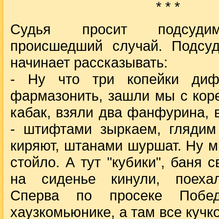
* * *
Судья просит подсудим
происшедший случай. Подсу
начинает рассказывать:
- Ну что три копейки дифе
фармазонить, зашли мы с кор
кабак, взяли два фанфурина,
- штифтами зыркаем, гляди
киряют, штанами шуршат. Ну мы
стойло. А тут "кубики", баня 
на сиденье кинули, поехал
Сперва по просеке Побе
хаузкомьюнике, а там все кучк