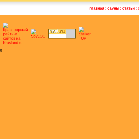
главная
:
сауны
:
статьи
:
q