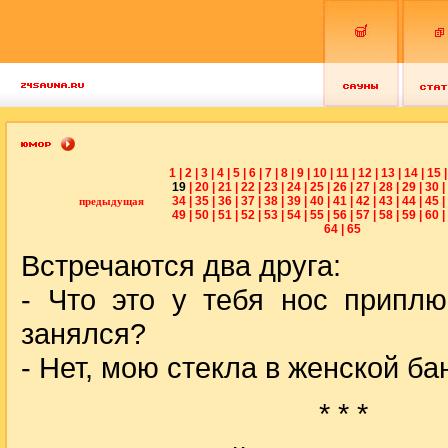
1
|
2
|
3
|
4
|
5
|
6
|
7
|
8
|
9
|
10
|
11
|
12
|
13
|
14
|
15
|
19
|
20
|
21
|
22
|
23
|
24
|
25
|
26
|
27
|
28
|
29
|
30
|
34
|
35
|
36
|
37
|
38
|
39
|
40
|
41
|
42
|
43
|
44
|
45
|
предыдущая
49
|
50
|
51
|
52
|
53
|
54
|
55
|
56
|
57
|
58
|
59
|
60
|
64
|
65
Встречаются два друга:
- Что это у тебя нос приплю
занялся?
- Нет, мою стекла в женской ба
* * *