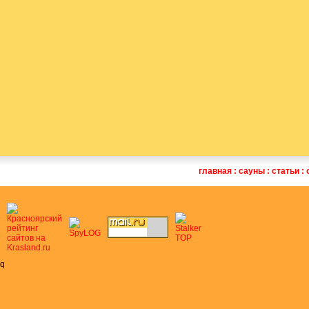
главная
:
сауны
:
статьи
:
q