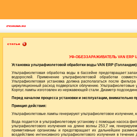
УФ-ОБЕЗЗАРАЖИВАТЕЛЬ VAN ERP UV-C
Установка ультрафиолетовой обработки воды VAN ERP (Голландия)
Ультрафиолетовая обработка воды в бассейне предотвращает:запах 
водорослей. Применение ультрафиолетовой обработки совмес
Ультрафиолетовая установка должна располагаться после фильтра 
циркуляционный расход подвергался облучению. Ультрафиолетовые ус
Корпус лампы изготовлен из нержавеющей стали. Диаметр подсоедине
Перед началом процесса установки и эксплуатации, внимательно пр
Принцип действия:
Ультрафиолетовые лампы генерируют ультрафиолетовое излучение, к
Вода подается в ультрафиолетовую установку с помощью насоса филь
ультрафиолетового излучения на длине волны 253,7 нм, генерируем
примитивные организмы и предотвращает их дальнейшее размноже
воздействию интенсивного ультрафиолетового излучения в течение 