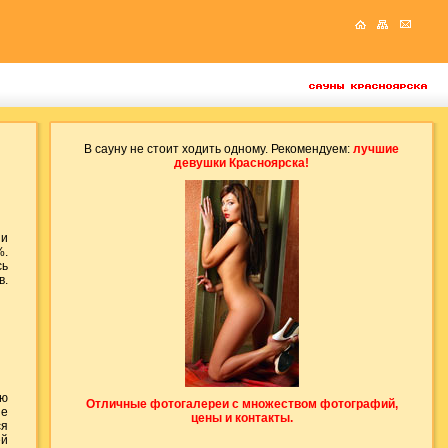
В сауну не стоит ходить одному. Рекомендуем:
лучшие
девушки Красноярска!
 и
%.
сь
в.
ию
Отличные фотогалереи с множеством фотографий,
ие
цены и контакты.
ся
ей