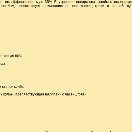
вая его эффективность до 35%. Внутренняя поверхность колбы отполирова
способом, препятствует налипанию на нее частиц грязи и способству
гентов до 80%
лаз
х стенок колбы
ь колбы, препятствующая налипанию частиц грязи