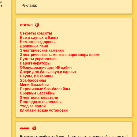
на
Реклама:
ет
Секреты красоты
Все о саунах и банях
Немного о здоровье
Дровяные печи
Электрические каменки
Электрические каменки с парогенератором
Пульты управления
Парогенераторы
Оборудование для ИК кабин
Двери для бань, саун и парных
Сауны, ИК кабины
Spa-бассейны
Мини-бассейны
Переливные Spa-бассейны
Сборные бассейны
Электронагреватели
Подводные пылесосы
Уход за водой
Климатические установки
Выходит колобок из бани: - Черт, опять голову забыл помыть!