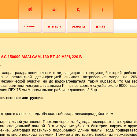
 150000 AMALGAM, 130 ВТ, 40 М3/Ч, 220 В
.
хлора, раздражение глаз и кожи, защищает от вирусов, бактерий,грибков
тно с реагентной дезинфекцией снижает потребление хлора на 20
механической очистки, но до водонагревателя, таким образом, что бы ве
тановки комплектуются лампами Philips со сроком службы около 9000 часо
ния ПВХ 75 мм Максимальное рабочее давление 3 бар.
очтите все инструкции.
оторое в свою очередь обладает обеззараживающим действием.
тровальной установки. Проходя через колбу, вода подвергается воздейств
ого специальной лампой. Это излучение убивает бактерии, вирусы и друг
ние. Благодаря правильно подобранной длине лампы, вода подвергает
длительного периода времени. Помимо этого корпус (колба) из нержавеющ