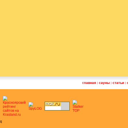
главная
:
сауны
:
статьи
:
q