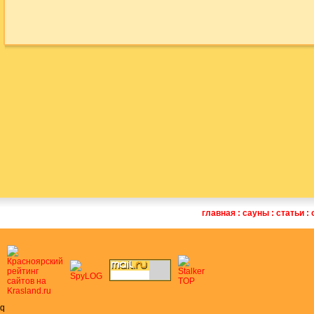
главная
:
сауны
:
статьи
:
q