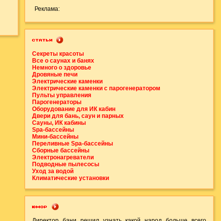
Реклама:
Секреты красоты
Все о саунах и банях
Немного о здоровье
Дровяные печи
Электрические каменки
Электрические каменки с парогенератором
Пульты управления
Парогенераторы
Оборудование для ИК кабин
Двери для бань, саун и парных
Сауны, ИК кабины
Spa-бассейны
Мини-бассейны
Переливные Spa-бассейны
Сборные бассейны
Электронагреватели
Подводные пылесосы
Уход за водой
Климатические установки
Директор бани решил узнать какой народ больше всего