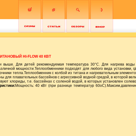
ИТАНОВЫЙ HI-FLOW 40 КВТ
и выше. Для детей рекомендуемая температура 30°С. Для нагрева воды
зличной мощности.Теплообменники подходят для любого вида установки, г
очники тепла.Теплообменник с колбой из титана и нагревательным элемент
ы для плавательных бассейнов с агрессивной водной средой, в которой вел
уют хлориды, т.е. бассейнах с соленой водой, в которых установлен солев
ристики:
Мощность: 40 кВт (при разнице температур 60оС).Максим.давлени