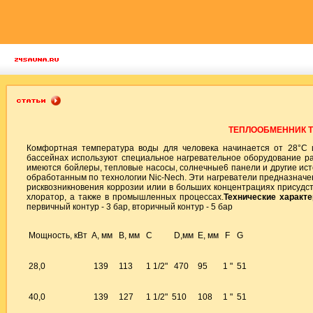
ТЕПЛООБМЕННИК Т
Комфортная температура воды для человека начинается от 28°С 
бассейнах используют специальное нагревательное оборудование ра
имеются бойлеры, тепловые насосы, солнечные6 панели и другие ист
обработанным по технологии Nic-Nech. Эти нагреватели предназначен
рисквозникновения коррозии илии в больших концентрациях присудств
хлоратор, а также в промышленных процессах.
Технические характе
первичный контур - 3 бар, вторичный контур - 5 бар
Мощность, кВт
А, мм
В, мм
С
D,мм
Е, мм
F
G
28,0
139
113
1 1/2"
470
95
1 "
51
40,0
139
127
1 1/2"
510
108
1 "
51