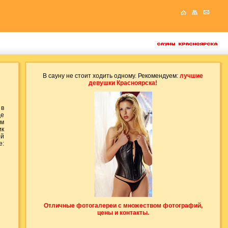
В сауну не стоит ходить одному. Рекомендуем:
лучшие
девушки Красноярска!
 в
де
ом
ик
ой
е:
Отличные фотогалереи с множеством фотографий,
цены и контакты.